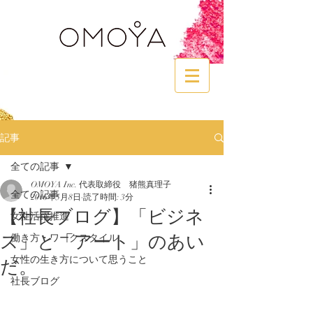
記事
全ての記事
OMOYA Inc. 代表取締役 猪熊真理子
全ての記事
2016年5月8日
読了時間: 3分
【社長ブログ】「ビジネ
女性活躍推進
ス」と「アート」のあい
働き方・ワークスタイル
だ。
女性の生き方について思うこと
社長ブログ