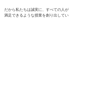
だから私たちは誠実に、すべての人が
満足できるような授業を創り出してい
きたいと思っているけれど、
感じ方は
人それぞれで良い
。
常識を覆すような価値観と出逢うこと
で自分が新しくなっていくことを感じ
てくれる人もいて、
自分の信じていることの答え合わせの
ように学んでくれる人もいて、
「何か違う」と違和感を感じる人がい
てくれてもいい。