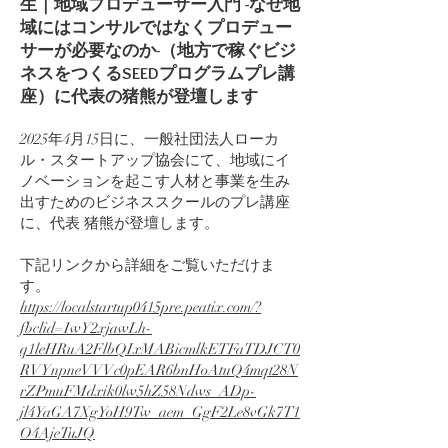
生｜地域プロデューサー入門 -なぜ地
域にはコンサルではなくプロデュー
サーが必要なのか-（地方で稼ぐビジ
ネスをつくるSEEDプログラムプレ講
座）に代表の猪熊が登壇します
2025年4月15日に、一般社団法人ローカ
ル・スタートアップ協会にて、地域にイ
ノベーションを起こす人材と事業を生み
出すためのビジネススクールのプレ講座
に、代表 猪熊が登壇します。
下記リンクから詳細をご覧いただけま
す。
https://localstartup0415pre.peatix.com/?
fbclid=IwY2xjawLh-
q1leHRuA2FlbQIxMABicmlkETFaTDJCT0
RVYnpneVVVc0pEAR6bnHoAtuQ4mqt28N
rZPmuFMdxik0lw5hZ58Ndws_ADp-
jl4YaGA7XgYoH9Tw_aem_GgF2Le8vGk7T1
O4AjeTuJQ