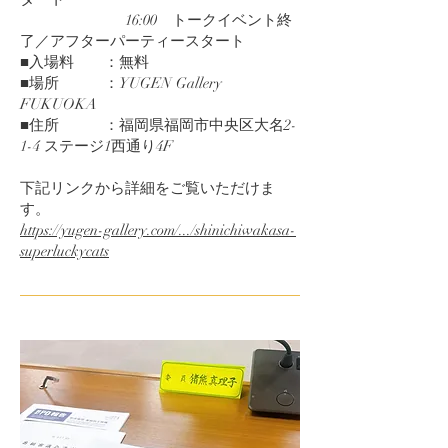
16:00 トークイベント終
了／アフターパーティースタート
■入場料 ：無料
■場所 ：YUGEN Gallery
FUKUOKA
■住所 ：福岡県福岡市中央区大名2-
1-4 ステージ1西通り4F
下記リンクから詳細をご覧いただけま
す。
https://yugen-gallery.com/.../shinichiwakasa-
superluckycats