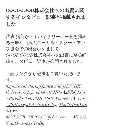
GOODGOOD株式会社への出資に関
するインタビュー記事が掲載されま
した
代表 猪熊がアドバイザリーボードを務め
る一般社団法人ローカル・スタートアッ
プ協会での出会いを通じて、
GOODGOOD株式会社への出資に至る経
緯インタビュー記事が公開されました。
下記リンクから記事をご覧いただけま
す。
https://local-startup.jp/news/0Eq3EWHE?
fbclid=IwY2xjawLh8A1leHRuA2FlbQIxM
ABicmlkETFaTDJCT0RVYnpneVVVc0pE
AR61UtiwjuIMWK05rC3ofgT8z127Pa6Yic6
Mywe-
h0VP5ClB_YlRNBfC_fjchw_aem_AMVy85
SusgOwxm8crXldBg