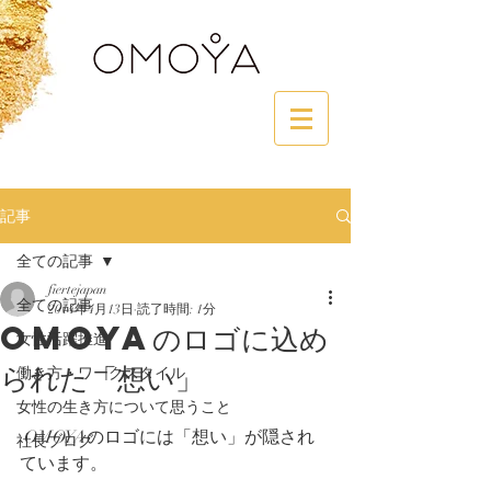
記事
全ての記事
fiertejapan
全ての記事
2014年4月13日
読了時間: 1分
OMOYAのロゴに込め
女性活躍推進
られた「想い」
働き方・ワークスタイル
女性の生き方について思うこと
 OMOYAのロゴには「想い」が隠され
社長ブログ
ています。