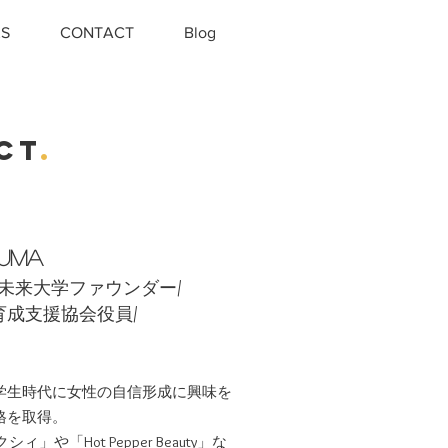
S
CONTACT
Blog
CT
.
uma
/女子未来大学ファウンダー/
成支援協会役員/
学生時代に女性の自信形成に興味を
格を取得。
や「Hot Pepper Beauty」な