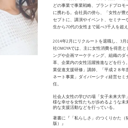
どの事業で事業戦略、ブランドプロモ
に携わる。会社員の傍ら、「女性が豊
セプトに、講演やイベント、セミナー
生から70代の女性まで延べ3千人を超
2014年2月にリクルートを退職し、3月
社OMOYAでは、主に女性消費を得意
ングや企画マーケティング、組織のダ
革、企業内の女性活躍推進などを行う
業促進⽀援研修」講師、「平成２８年
ネート事業」ダイバーシティ経営セミ
任。
社会人女性の学びの場「女子未来大学
様な幸せを女性たちが歩めるような未
的な支援活動などを行っている。
​著書に『「私らしさ」のつくりかた（
版）』