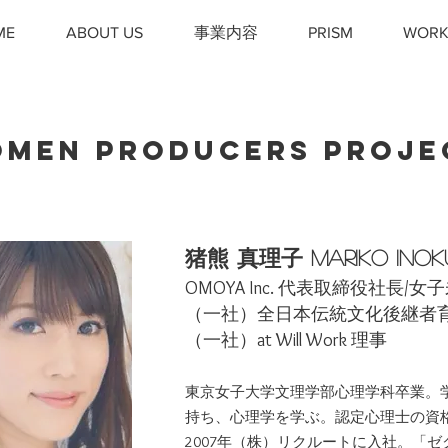
ME
ABOUT US
事業内容
PRISM
WORK
MEN PRODUCERS PROJE
猪熊 真理子 Mariko INok
OMOYA Inc. 代表取締役社長
（一社）全日本伝統文化後継者育
（一社）at Will Work 理事
東京女子大学文理学部心理学科卒業。
持ち、心理学を学ぶ。認定心理士の資
2007年（株）リクルートに入社。「ゼクシィ」