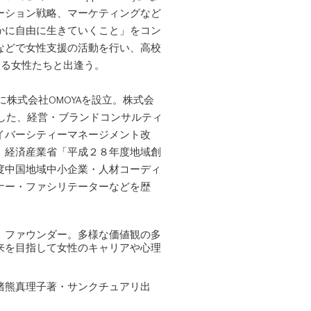
ーション戦略、マーケティングなど
かに自由に生きていくこと」をコン
などで女性支援の活動を行い、高校
える女性たちと出逢う。
に株式会社OMOYAを設立。株式会
とした、経営・ブランドコンサルティ
イバーシティーマネージメント改
。経済産業省「平成２８年度地域創
度中国地域中⼩企業・⼈材コーディ
ナー・ファシリテーターなどを歴
」ファウンダー。多様な価値観の多
来を目指して女性のキャリアや心理
猪熊真理子著・サンクチュアリ出