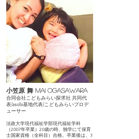
小笠原 舞 Mai Ogasawara
合同会社こどもみらい探求社 共同代
表/asobi基地代表/こどもみらいプロデ
ューサー
法政大学現代福祉学部現代福祉学科
（2007年卒業）20歳の時、独学にて保育
士国家資格（全科目）合格。卒業後は、3