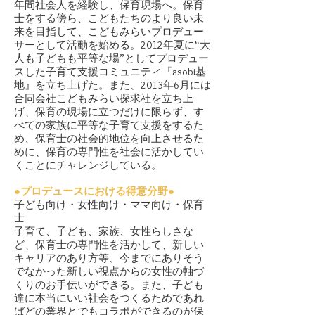
年間社会人を経験し、保育現場へ。保育
士をする傍ら、こどもたちのより良い未
来を目指して、こどもみらいプロデュー
サーとして活動を始める。2012年夏に“大
人も子どもも平等な場”としてプロデュー
スした子育て支援コミュニティ『asobi基
地』を立ち上げた。また、2013年6月には
合同会社こどもみらい探求社を立ち上
げ、保育の現場に立つだけに限らず、す
べての家族に平等な子育て支援をするた
め、保育士の社会的地位を向上させるた
めに、保育の専門性を社会に活かしてい
くことにチャレンジしている。
●
プロデュースにおける得意分野●
子ども向け・女性向け・ママ向け・保育
士
子育て、子ども、家族、女性らしさな
ど、保育士の専門性を活かして、新しい
キャリアのあり方等、今までにありそう
でなかった新しい視点からの女性の軸づ
くりのお手伝いができる。また、子ども
達に本当にいい社会をつくるためであれ
ばどの業界とでもコラボができるのが保