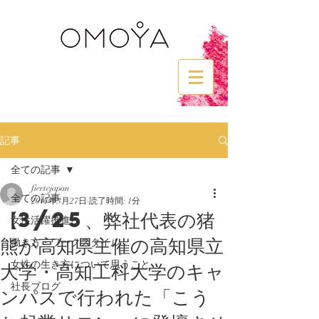
記事
全ての記事
fiertejapan
全ての記事
2017年3月27日
読了時間: 1分
【3/25、弊社代表の猪
女性活躍推進
熊が高知県主催の高知県立
働き方・ワークスタイル
大学・高知工科大学のキャ
女性の生き方について思うこと
社長ブログ
ンパスで行われた「こう