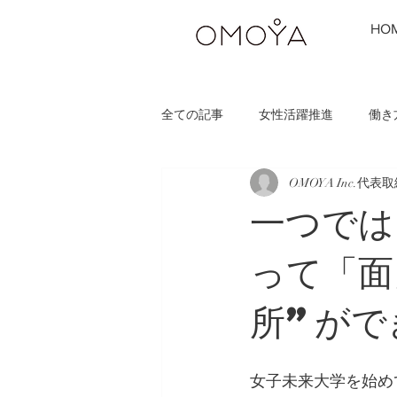
HO
全ての記事
女性活躍推進
働き
OMOYA Inc.代
一つでは
って「面
所”がで
女子未来大学を始め