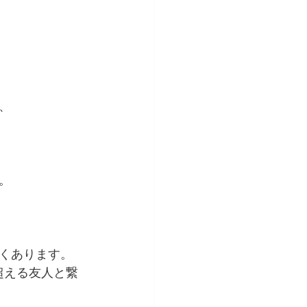
、
。
くあります。
超える友人と繋