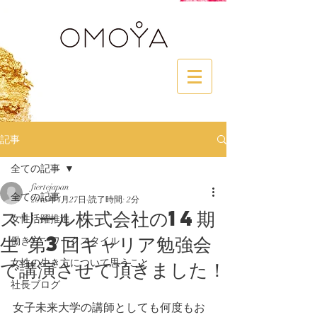
記事
全ての記事
fiertejapan
全ての記事
2015年4月27日
読了時間: 2分
スリール株式会社の14期
女性活躍推進
生 第3回キャリア勉強会
働き方・ワークスタイル
で講演させて頂きました！
女性の生き方について思うこと
社長ブログ
女子未来大学の講師としても何度もお